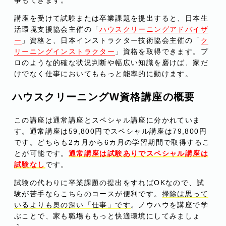
講座を受けて試験または卒業課題を提出すると、日本生
活環境支援協会主催の「
ハウスクリーニングアドバイザ
ー
」資格と、日本インストラクター技術協会主催の「
ク
リーニングインストラクター
」資格を取得できます。プ
ロのような的確な状況判断や幅広い知識を磨けば、家だ
けでなく仕事においてももっと能率的に動けます。
ハウスクリーニングW資格講座の概要
この講座は通常講座とスペシャル講座に分かれていま
す。通常講座は59,800円でスペシャル講座は79,800円
です。どちらも2カ月から6カ月の学習期間で取得するこ
とが可能です。
通常講座は試験ありでスペシャル講座は
試験なし
です。
試験の代わりに卒業課題の提出をすればOKなので、試
験が苦手ならこちらのコースが便利です。
掃除は思って
いるよりも奥の深い「仕事」です
。ノウハウを講座で学
ぶことで、家も職場ももっと快適環境にしてみましょ