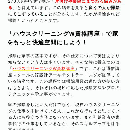
278人の中で約7割が「
片付けや掃除にまつわる悩みがあ
る
」と答えています。この結果を見ると
多くの人が掃除
にてこずっている
ことが分かります。たかが掃除されど
掃除といったところです。
「ハウスクリーニングW資格講座」で家
をもっと快適空間にしよう！
掃除は家事の基本ですが、その仕方について実はあまり
知らないという人は多くいます。そんな時に役立つのは
「
ハウスクリーニングW資格講座
」です。これは通信講
座スクールの諒設計アーキテクトラーニングが提供して
いる講座です。この講座では掃除用具の選び方や使い方
はもとより、それぞれの場所に応じた掃除方法やプロの
テクニックを学ぶ事ができます。
家の掃除をしたい人だけでなく、現在ハウスクリーニン
グの仕事を手掛けている人、これから行おうと思ってい
る人にも役立つ内容になっています。また引越業者や家
事代行の仕事をしているなら、そのスキルアップを計る
事もできます。