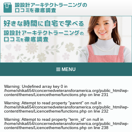
MENU
Warning
: Undefined array key 0 in
/home/shika654/concernedveteransforamerica.org/public_html/wp-
content/themes/Licencetheme/functions.php
on line
231
Warning
: Attempt to read property "parent" on null in
/home/shika654/concernedveteransforamerica.org/public_html/wp-
content/themes/Licencetheme/functions.php
on line
232
Warning
: Attempt to read property "term_id" on null in
/home/shika654/concernedveteransforamerica.org/public_html/wp-
content/themes/Licencetheme/functions.php
on line
238